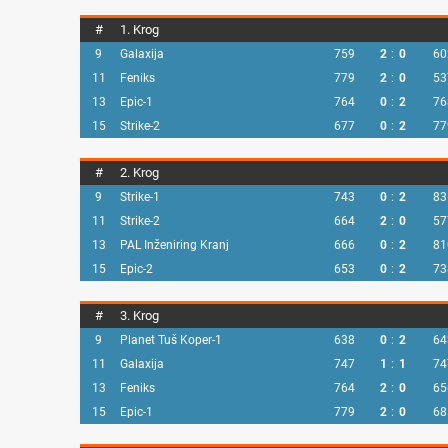
#
1. Krog
9
Galaxija
759
2
:
0
60
11
Feniks
779
2
:
0
53
13
Epic-1
764
0
:
2
76
15
Strike-2
677
0
:
2
77
#
2. Krog
9
Strike-1
743
0
:
2
83
11
Strike-2
664
2
:
0
57
13
PAL Inženiring Kranj
666
0
:
2
81
15
Epic-2
653
0
:
2
73
#
3. Krog
9
Planet Tuš Koper-1
638
0
:
2
64
11
Galaxija
747
1
:
1
74
13
Feniks
764
2
:
0
65
15
Epic-1
779
2
:
0
68