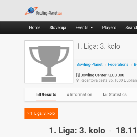
Home
Slovenija
Events
Players
Search
1. Liga: 3. kolo
Bowling-Planet
/
Federations
/
B
Bowling Center KLUB 300
Regentova cesta 35, 1000 Ljublja
Results
Information
Statistics
1. Liga: 3. kolo
1. Liga: 3. kolo
18.11
-