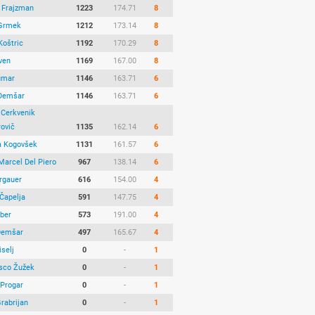
 Frajzman
1223
174.71
8
Grmek
1212
173.14
8
Koštric
1192
170.29
8
ven
1169
167.00
8
umar
1146
163.71
6
Demšar
1146
163.71
6
 Cerkvenik
rovič
1135
162.14
6
 Kogovšek
1131
161.57
6
Marcel Del Piero
967
138.14
6
ergauer
616
154.00
4
Čapelja
591
147.75
4
aber
573
191.00
4
Demšar
497
165.67
4
iselj
0
-
1
sco Žužek
0
-
1
 Progar
0
-
1
rabrijan
0
-
1