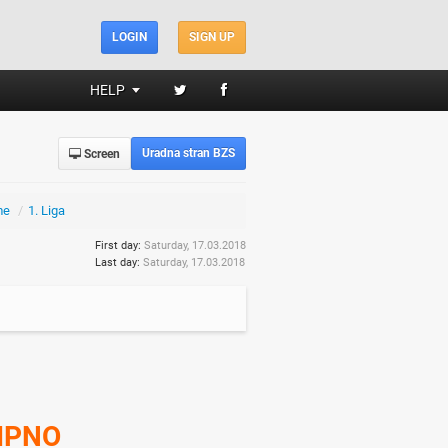
LOGIN
SIGN UP
HELP
Uradna stran BZS
Screen
me
/
1. Liga
First day:
Saturday, 17.03.2018
Last day:
Saturday, 17.03.2018
IPNO