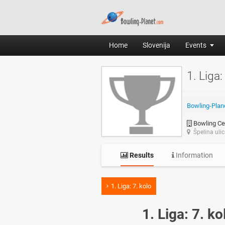
Home
Slovenija
Events
1. Liga:
Bowling-Plan
Bowling Cen
Špelina uli
Results
Information
1. Liga: 7. kolo
1. Liga: 7. ko