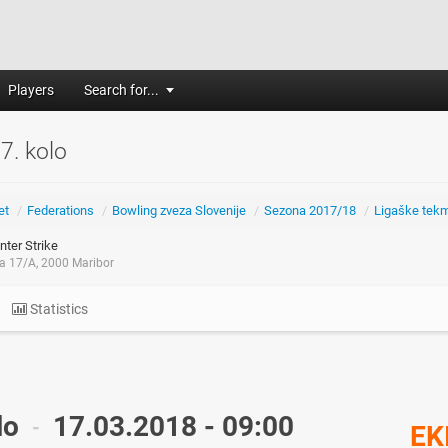
Players
Search for...
 7. kolo
et
/
Federations
/
Bowling zveza Slovenije
/
Sezona 2017/18
/
Ligaške tek
ter Strike
ca 17/A, 2000 Maribor
Statistics
lo
17.03.2018 - 09:00
-
EK