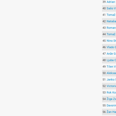
39
Adrian 
40
Sašo V
41
Tomaž 
42
Nataša
43
Roman 
44
Tomaž 
45
Nino S
46
Vlado 
47
Anže G
48
Ljuba 
49
Tilen 
50
Aleksa
51
Janko 
52
Victori
53
Rok Ko
54
Žiga Za
55
Davori
56
Žan Ha