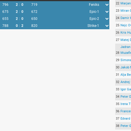
22
Marjan
796
2
:
0
719
Feniks
23
Miran 
675
2
:
0
672
Epic-1
24
Damir 
655
2
:
0
650
Epic-2
25
Nejc O
788
0
:
2
820
Strike-1
26
Kris H
27
Matej 
Jadran
28
Muzafi
29
Simona
30
Jakob 
31
Alja B
32
Andrej 
33
Igor G
34
Peter 
35
Irena T
36
France
37
Edvard
38
Peter G