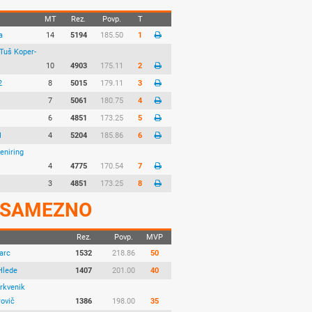
MT
Rez.
Povp.
T
a
14
5194
185.50
1
 Tuš Koper-
10
4903
175.11
2
2
8
5015
179.11
3
7
5061
180.75
4
6
4851
173.25
5
1
4
5204
185.86
6
eniring
4
4775
170.54
7
3
4851
173.25
8
SAMEZNO
Rez.
Povp.
MVP
arc
1532
218.86
50
Hlede
1407
201.00
40
rkvenik
rovič
1386
198.00
35