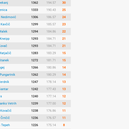
Dekanj
1362
194.57
30
enica
1333
190.43
25
a Nedimović
1306
186.57
24
 Kavčič
1299
185.57
23
Malek
1294
184.86
22
Kneipp
1293
184.71
21
Kovač
1293
184.71
21
Matjačič
1283
183.29
15
Stanek
1272
181.71
15
ogej
1266
180.86
14
 Pungartnik
1262
180.29
14
Verdnik
1247
178.14
13
Gantar
1242
177.43
13
js
1240
177.14
12
Janko Vetrih
1239
177.00
12
 Kovačič
1238
176.86
11
 Črnčič
1236
176.57
11
n Tepeh
1226
175.14
8