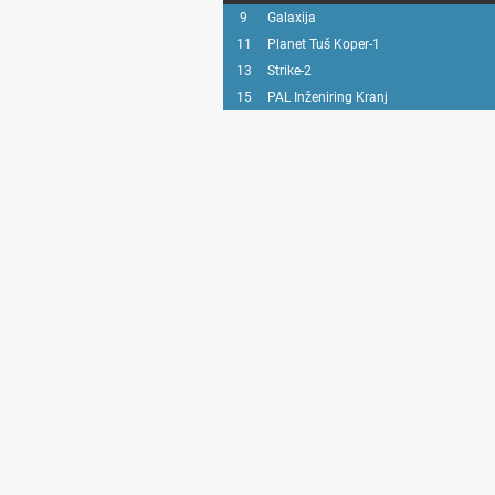
9
Galaxija
11
Planet Tuš Koper-1
13
Strike-2
15
PAL Inženiring Kranj