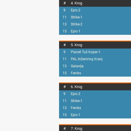
#
4. Krog
9
Epic-2
11
Strike-1
13
Strike-2
15
Epic-1
#
5. Krog
9
Planet Tuš Koper-1
11
PAL Inženiring Kranj
13
Galaxija
15
Feniks
#
6. Krog
9
Epic-2
11
Strike-1
13
Feniks
15
Epic-1
#
7. Krog