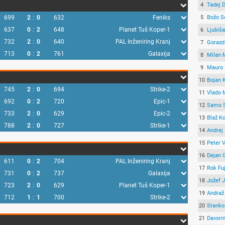
4
Tadej 
699
2
:
0
632
Feniks
5
Božo S
637
0
:
2
648
Planet Tuš Koper-1
6
Ljubiš
732
2
:
0
640
PAL Inženiring Kranj
7
Gorazd
713
0
:
2
761
Galaxija
8
Milan 
9
Mauro 
10
Bojan 
745
2
:
0
694
Strike-2
11
Vlado 
692
0
:
2
720
Epic-1
12
Samo 
733
2
:
0
629
Epic-2
13
Blaž K
788
2
:
0
727
Strike-1
14
Andrej
15
Peter 
16
Dejan 
611
0
:
2
704
PAL Inženiring Kranj
17
Rok Fu
731
0
:
2
737
Galaxija
18
Jožef 
723
2
:
0
629
Planet Tuš Koper-1
19
Andraž
712
1
:
1
700
Strike-2
20
Stanko
21
Davori