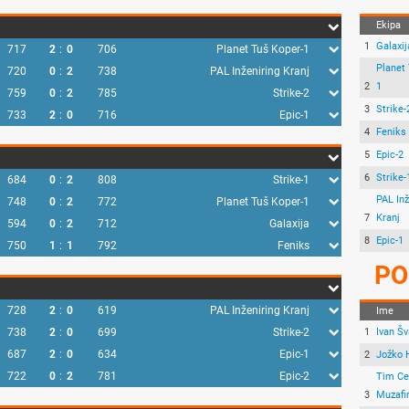
Ekipa
1
Galaxij
717
2
:
0
706
Planet Tuš Koper-1
Planet
720
0
:
2
738
PAL Inženiring Kranj
2
1
759
0
:
2
785
Strike-2
3
Strike-
733
2
:
0
716
Epic-1
4
Feniks
5
Epic-2
6
Strike-
684
0
:
2
808
Strike-1
PAL Inž
748
0
:
2
772
Planet Tuš Koper-1
7
Kranj
594
0
:
2
712
Galaxija
8
Epic-1
750
1
:
1
792
Feniks
PO
728
2
:
0
619
PAL Inženiring Kranj
Ime
738
2
:
0
699
Strike-2
1
Ivan Šv
687
2
:
0
634
Epic-1
2
Jožko 
722
0
:
2
781
Epic-2
Tim Ce
3
Muzafi