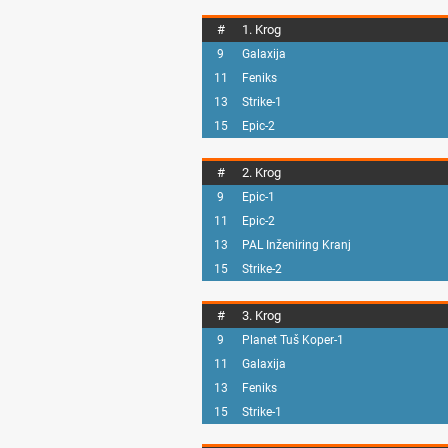
#
1. Krog
9
Galaxija
11
Feniks
13
Strike-1
15
Epic-2
#
2. Krog
9
Epic-1
11
Epic-2
13
PAL Inženiring Kranj
15
Strike-2
#
3. Krog
9
Planet Tuš Koper-1
11
Galaxija
13
Feniks
15
Strike-1