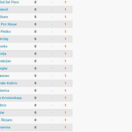
Gal Del Piero
0
-
1
idovič
0
-
1
Stare
0
-
1
 Pirc Musar
0
-
1
Pleško
0
-
1
Križaj
0
-
1
tenko
0
-
1
Golja
0
-
1
rabrijan
0
-
1
Ceglar
0
-
1
Vatovec
0
-
1
nder Koštric
0
-
1
Senica
0
-
1
a Krivolutskaya
0
-
1
štric
0
-
1
lar
0
-
1
n Škrjanc
0
-
1
ramina
0
-
1