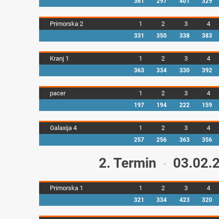
361
297
401
329
Primorska 2
1
2
3
4
331
350
338
383
Kranj 1
1
2
3
4
363
334
330
392
pacer
1
2
3
4
197
194
222
159
Galaxija 4
1
2
3
4
257
256
363
356
2. Termin
03.02.
-
Primorska 1
1
2
3
4
321
334
423
320