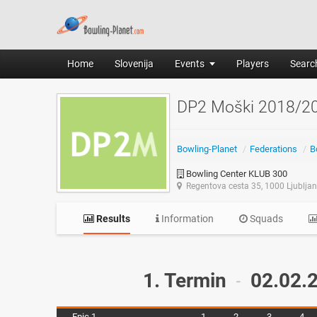
Home
Slovenija
Events
Players
Search
DP2 Moški 2018/2019
Bowling-Planet
/
Federations
/
B
Bowling Center KLUB 300
Regentova cesta 35, 1000 Ljublja
Results
Information
Squads
1. Termin
02.02.
-
Epic 1
1
2
3
4