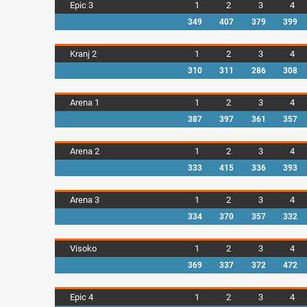
Epic 3
1
2
3
4
349
407
379
399
Kranj 2
1
2
3
4
310
311
286
308
Arena 1
1
2
3
4
387
397
361
357
Arena 2
1
2
3
4
333
415
336
393
Arena 3
1
2
3
4
334
370
357
332
Visoko
1
2
3
4
369
337
372
472
Epic 4
1
2
3
4