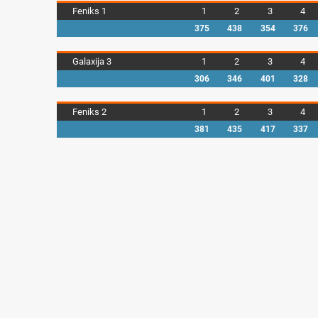
Feniks 1
1
2
3
4
375
438
354
376
Galaxija 3
1
2
3
4
306
346
401
328
Feniks 2
1
2
3
4
381
435
417
337