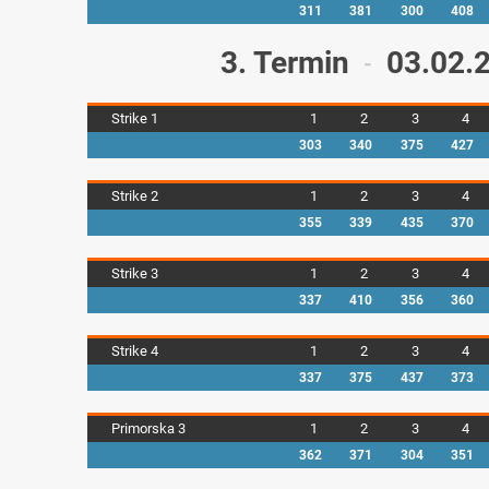
311
381
300
408
3. Termin
03.02.
-
Strike 1
1
2
3
4
303
340
375
427
Strike 2
1
2
3
4
355
339
435
370
Strike 3
1
2
3
4
337
410
356
360
Strike 4
1
2
3
4
337
375
437
373
Primorska 3
1
2
3
4
362
371
304
351