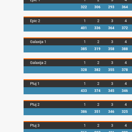
322
306
293
364
Epic 2
1
2
3
4
401
336
364
372
Galaxija 1
1
2
3
4
385
319
358
388
Galaxija 2
1
2
3
4
328
382
355
378
Ptuj 1
1
2
3
4
433
374
345
346
Ptuj 2
1
2
3
4
386
351
346
325
Ptuj 3
1
2
3
4