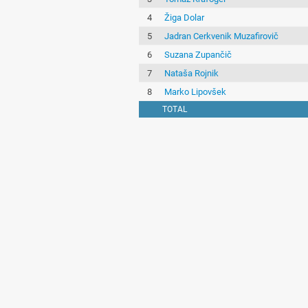
4
Žiga Dolar
5
Jadran Cerkvenik Muzafirovič
6
Suzana Zupančič
7
Nataša Rojnik
8
Marko Lipovšek
TOTAL