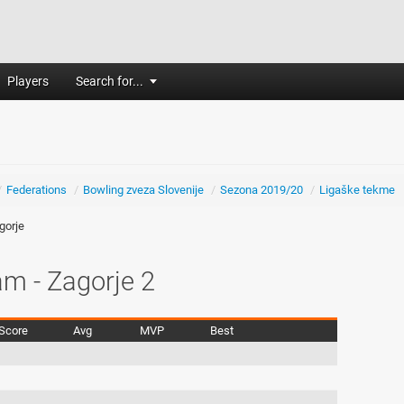
Players
Search for...
/
Federations
/
Bowling zveza Slovenije
/
Sezona 2019/20
/
Ligaške tekme
gorje
m - Zagorje 2
Score
Avg
MVP
Best