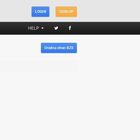
LOGIN
SIGN UP
HELP
Uradna stran BZS