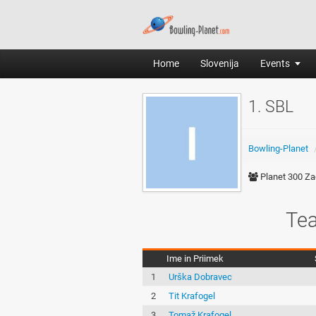
Home
Slovenija
Events
1. SBL
Bowling-Planet
Planet 300 Za
Tea
Ime in Priimek
1
Urška Dobravec
2
Tit Krafogel
3
Tomaž Krafogel