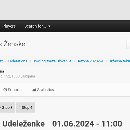
Players
Search for...
s Ženske
et
/
Federations
/
Bowling zveza Slovenije
/
Sezona 2023/24
/
Državna tek
na
c. 152, 1000 Ljubljana
Squads
Statistics
Step 3
Step 4
Udeleženke
01.06.2024 - 11:00