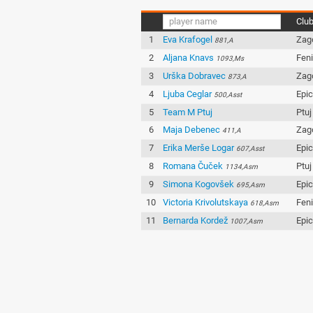
Clu
1
Eva Krafogel
Zag
881,A
2
Aljana Knavs
Fen
1093,Ms
3
Urška Dobravec
Zag
873,A
4
Ljuba Ceglar
Epi
500,Asst
5
Team M Ptuj
Ptuj
6
Maja Debenec
Zag
411,A
7
Erika Merše Logar
Epi
607,Asst
8
Romana Čuček
Ptuj
1134,Asm
9
Simona Kogovšek
Epi
695,Asm
10
Victoria Krivolutskaya
Fen
618,Asm
11
Bernarda Kordež
Epi
1007,Asm