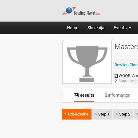
Home
Slovenija
Events
Master
Bowling-Plan
WOOP! Are
Šmartinska 
Results
Information
Udeleženke
Step 1
Step 2