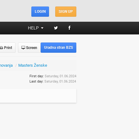
LOGIN
SIGN UP
HELP
Uradna stran BZS
Print
Screen
movanja
/
Masters Ženske
First day:
Saturday, 01.06.2024
Last day:
Saturday, 01.06.2024