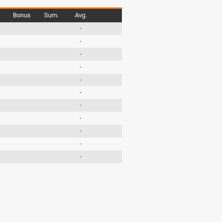
Bonus
Sum.
Avg.
-
-
-
-
-
-
-
-
-
-
-