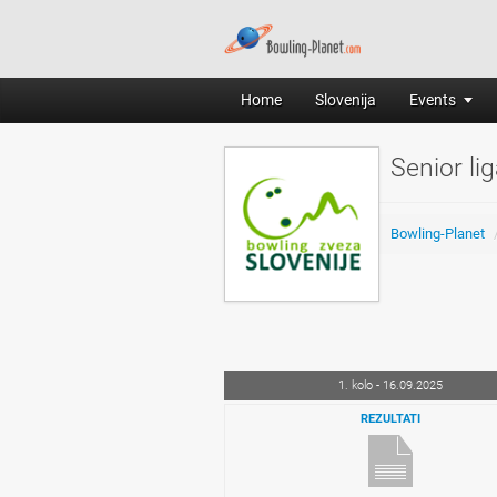
Home
Slovenija
Events
Senior li
Bowling-Planet
1. kolo - 16.09.2025
REZULTATI