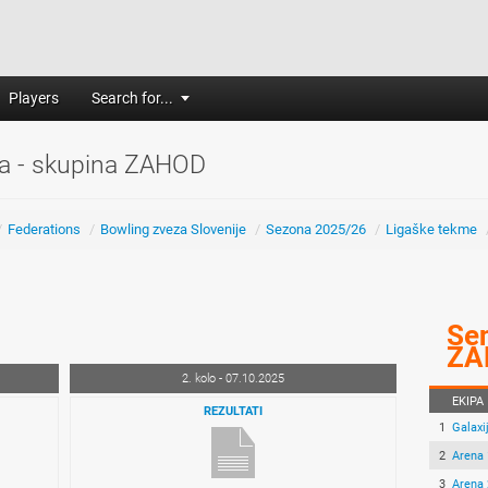
Players
Search for...
ga - skupina ZAHOD
/
Federations
/
Bowling zveza Slovenije
/
Sezona 2025/26
/
Ligaške tekme
Sen
ZA
2. kolo - 07.10.2025
EKIPA
REZULTATI
1
Galaxi
2
Arena 
3
Arena 