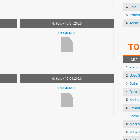
4
Epic
5
Primo
6
Arena 
4. kolo - 13.01.2026
REZULTATI
TO
IGRAL
1
Franci
2
Božo 
6. kolo - 10.03.2026
3
Dušan
REZULTATI
4
Damir 
5
Andrej
6
Edvard
7
Janko
8
Marko
9
Zdravk