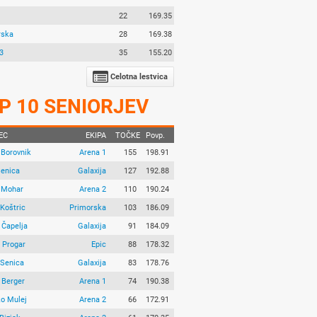
22
169.35
rska
28
169.38
3
35
155.20
Celotna lestvica
P 10 SENIORJEV
EC
EKIPA
TOČKE
Povp.
 Borovnik
Arena 1
155
198.91
Senica
Galaxija
127
192.88
 Mohar
Arena 2
110
190.24
Koštric
Primorska
103
186.09
 Čapelja
Galaxija
91
184.09
 Progar
Epic
88
178.32
 Senica
Galaxija
83
178.76
 Berger
Arena 1
74
190.38
o Mulej
Arena 2
66
172.91