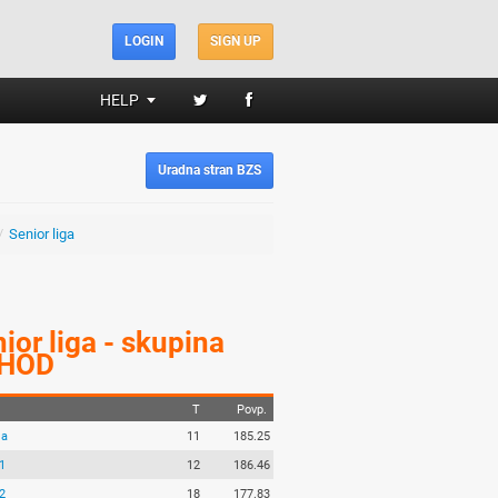
LOGIN
SIGN UP
HELP
Uradna stran BZS
/
Senior liga
ior liga - skupina
HOD
T
Povp.
ja
11
185.25
1
12
186.46
2
18
177.83