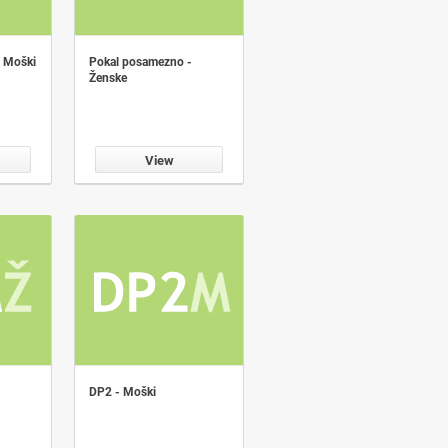
 Moški
Pokal posamezno -
Ženske
View
DP2 - Moški