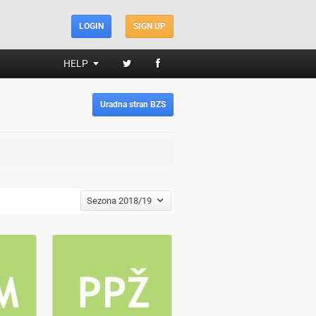
LOGIN
SIGN UP
HELP
Uradna stran BZS
Sezona 2018/19