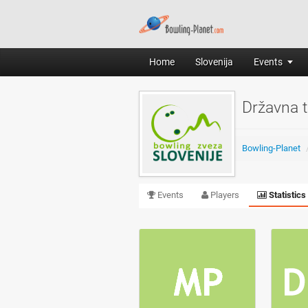
Home
Slovenija
Events
Državna 
Bowling-Planet
Events
Players
Statistics