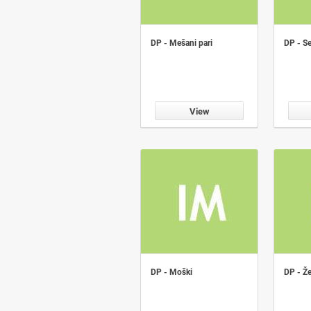
DP - Mešani pari
DP - Se
View
DP - Moški
DP - Ž