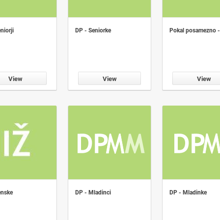
niorji
DP - Seniorke
Pokal posamezno -
View
View
View
enske
DP - Mladinci
DP - Mladinke