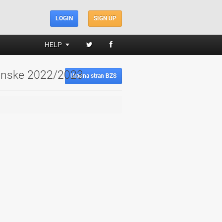
LOGIN
SIGN UP
HELP
Ženske 2022/2023
Uradna stran BZS