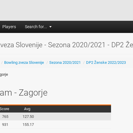
Players
Search for...
zveza Slovenije - Sezona 2020/2021 - DP2 
/
Bowling zveza Slovenije
/
Sezona 2020/2021
/
DP2 Ženske 2022/2023
gorje
am - Zagorje
Score
Avg
765
127.50
931
155.17