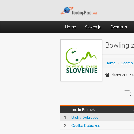
Home
Slovenija
Events
Bowling 
Home
/
Scores
Planet 300 Za
Te
Ime in Priimek
1
Urška Dobravec
2
Cvetka Dobravec