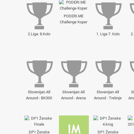
PODERI.ME
Challenge Koper
2.Liga: 8.Kolo
1. Liga 7. Kolo
2.
Slovenijan All
Slovenijan All
Slovenijan All
S
Around - BK300
Around - Arena
Around - Trebnje
Aro
DP1 Ženske
DP1 Ženske