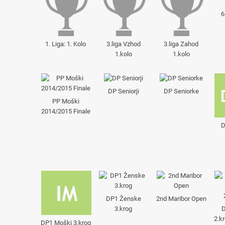
6
1. Liga: 1. Kolo
3.liga Vzhod
3.liga Zahod
1.kolo
1.kolo
DP Seniorji
DP Seniorke
PP Moški
2014/2015 Finale
D
DP1 Ženske
2nd Maribor Open
3.krog
D
2.k
DP1 Moški 3.krog