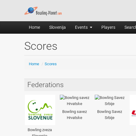
Home
Slovenija
Events
Players
Search
Scores
Home
/
Scores
Federations
Bowling savez
Bowling Savez
Hrvatske
Srbije
Bowling zveza
Slovenije