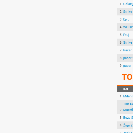
1
Galaxi
2
Strike
3
Epic
4
WOOP!
5
Ptuj
6
Strike
7
Pacer 
8
pacer 
9
pacer 
TO
IME
1
Milan
Tim C
2
Muzafi
3
Božo 
4
Žiga Z