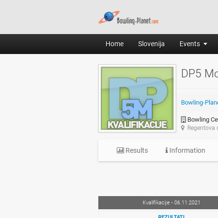
Home
Slovenija
Events
DP5 Mo
Bowling-Plan
Bowling Ce
Regentova c
Results
Information
Kvalifikacije - 06.11.2021
REZULTATI