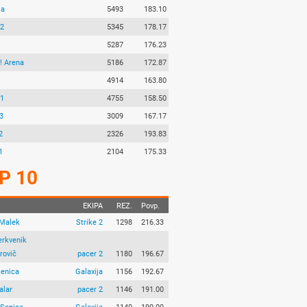
ja
5493
183.10
 2
5345
178.17
5287
176.23
 Arena
5186
172.87
4914
163.80
 1
4755
158.50
3
3009
167.17
2
2326
193.83
1
2104
175.33
P 10
EKIPA
REZ.
Povp.
 Malek
Strike 2
1298
216.33
erkvenik
rovič
pacer 2
1180
196.67
Senica
Galaxija
1156
192.67
alar
pacer 2
1146
191.00