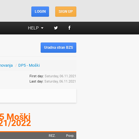
LOGIN
SIGN UP
HELP
Uradna stran BZS
movanja
/
DP5 - Moški
First day:
Saturday, 06.11.2021
Last day:
Saturday, 06.11.2021
5 Moški
21/2022
REZ.
Povp.