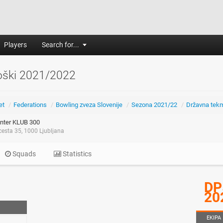
Players
Search for...
ški 2021/2022
et
/
Federations
/
Bowling zveza Slovenije
/
Sezona 2021/22
/
Državna tek
nter KLUB 300
esta 35, 1000 Ljubljana
Squads
Statistics
DP
20
EKIPA