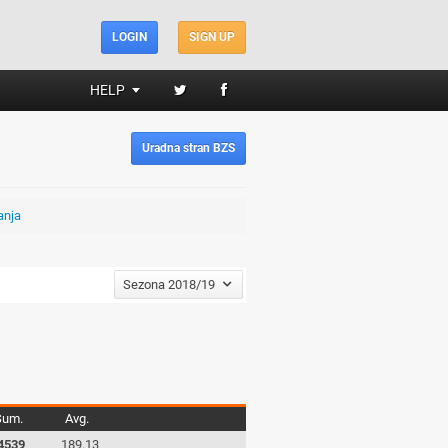
LOGIN
SIGN UP
HELP
Uradna stran BZS
anja
Sezona 2018/19
Sum.
Avg.
4539
189.13