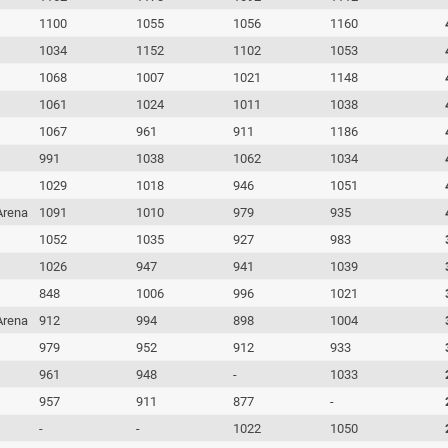
1100
1055
1056
1160
1034
1152
1102
1053
1068
1007
1021
1148
1061
1024
1011
1038
1067
961
911
1186
991
1038
1062
1034
1029
1018
946
1051
rena
1091
1010
979
935
1052
1035
927
983
1026
947
941
1039
848
1006
996
1021
rena
912
994
898
1004
979
952
912
933
961
948
-
1033
957
911
877
-
-
-
1022
1050