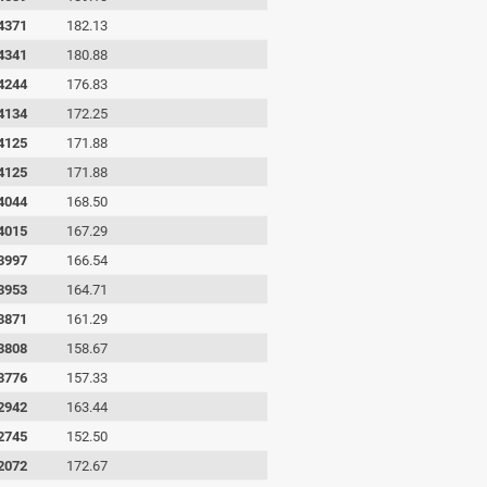
4371
182.13
4341
180.88
4244
176.83
4134
172.25
4125
171.88
4125
171.88
4044
168.50
4015
167.29
3997
166.54
3953
164.71
3871
161.29
3808
158.67
3776
157.33
2942
163.44
2745
152.50
2072
172.67