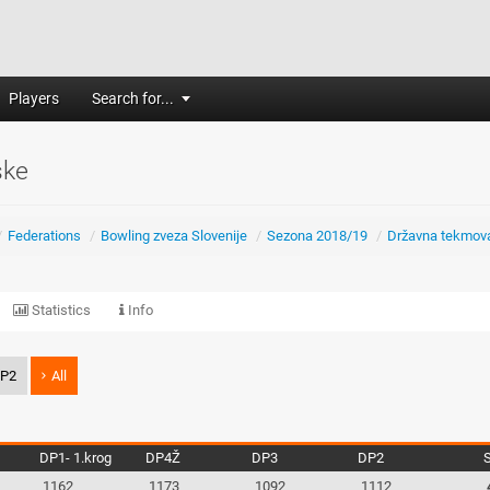
Players
Search for...
ske
/
Federations
/
Bowling zveza Slovenije
/
Sezona 2018/19
/
Državna tekmov
Statistics
Info
P2
All
DP1- 1.krog
DP4Ž
DP3
DP2
1162
1173
1092
1112