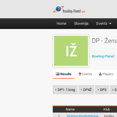
Home
Slovenija
Events
DP - Žen
Bowling-Planet
Results
Events
Players
DP1- 1.krog
DP4Ž
DP3
D
Name
Klub
1
Victoria Krivolutskaya
Feniks