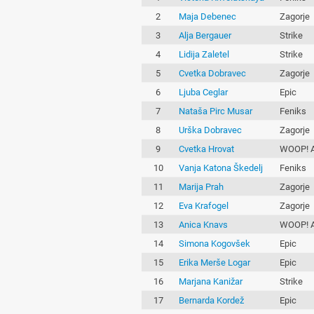
2
Maja Debenec
Zagorje
3
Alja Bergauer
Strike
4
Lidija Zaletel
Strike
5
Cvetka Dobravec
Zagorje
6
Ljuba Ceglar
Epic
7
Nataša Pirc Musar
Feniks
8
Urška Dobravec
Zagorje
9
Cvetka Hrovat
WOOP! A
10
Vanja Katona Škedelj
Feniks
11
Marija Prah
Zagorje
12
Eva Krafogel
Zagorje
13
Anica Knavs
WOOP! A
14
Simona Kogovšek
Epic
15
Erika Merše Logar
Epic
16
Marjana Kanižar
Strike
17
Bernarda Kordež
Epic