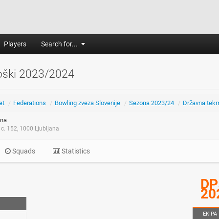
Players
Search for...
ški 2023/2024
et
/
Federations
/
Bowling zveza Slovenije
/
Sezona 2023/24
/
Državna tek
na
c. 152, 1000 Ljubljana
Squads
Statistics
DP
20
EKIPA