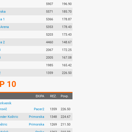
5907
196.90
rska
5571
185.70
ja 1
5366
178.87
 Arena
5353
178.43
5203
173.43
ja 2
4460
148.67
3
2067
172.25
4
2005
167.08
1
1985
165.42
2
1359
226.50
P 10
EKIPA
REZ.
Povp.
erkvenik
rovič
Pacer2
1359
226.50
nder Koštric
Primorska
1348
224.67
štric
Primorska
1269
211.50