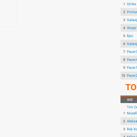
1
Strike
2
Primo
3
Galaxi
4
Woop!
5
Epic
6
Galaxi
7
Pacer
8
Pacer
9
Pacer
10
Pacer
TO
IME
Tim C
1
Muzafi
2
Aleksa
3
Rok Ko