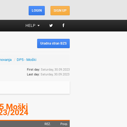
LOGIN
SIGN UP
HELP
Uradna stran BZS
movanja
/
DP5 - Moški
First day:
Saturday, 30.09.2023
Last day:
Saturday, 30.09.2023
5 Moški
23/2024
REZ.
Povp.