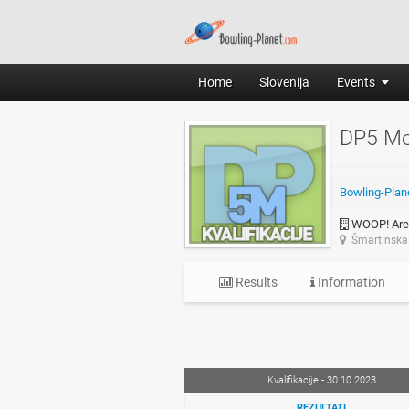
Home
Slovenija
Events
DP5 Mo
Bowling-Plan
WOOP! Are
Šmartinska 
Results
Information
Kvalifikacije - 30.10.2023
REZULTATI