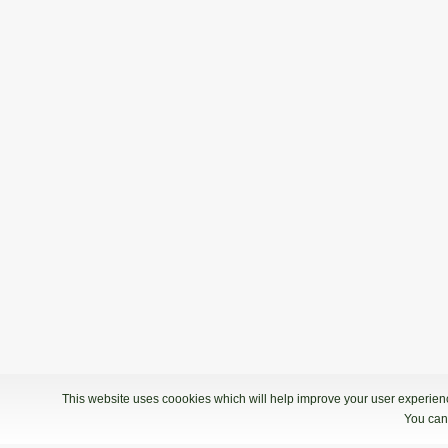
04.06.2022 12:00
3. termin - Bowling Center KLUB 300
DP 1 Moški 2021/22
14.05.2022 10:00
1. termin - Bowling Center KLUB 300
DP2 Moški 2021/2022
08.01.2022 15:00
Polfinale/Finale - Bowling Center KL
08.01.2022 09:00
Kvalifikacije - Bowling Center KLUB 
This website uses coookies which will help improve your user experience
You can