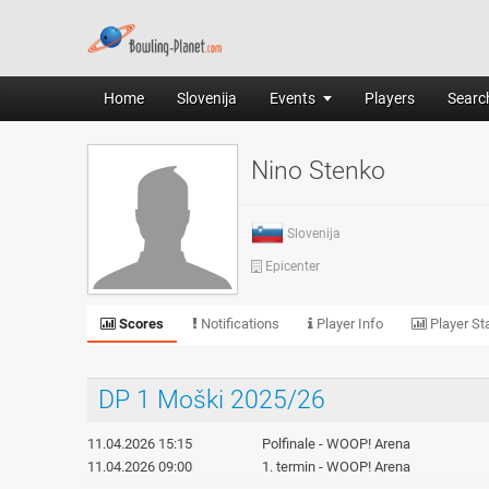
Home
Slovenija
Events
Players
Search
Nino Stenko
Slovenija
Epicenter
Scores
Notifications
Player Info
Player Sta
DP 1 Moški 2025/26
11.04.2026 15:15
Polfinale - WOOP! Arena
11.04.2026 09:00
1. termin - WOOP! Arena