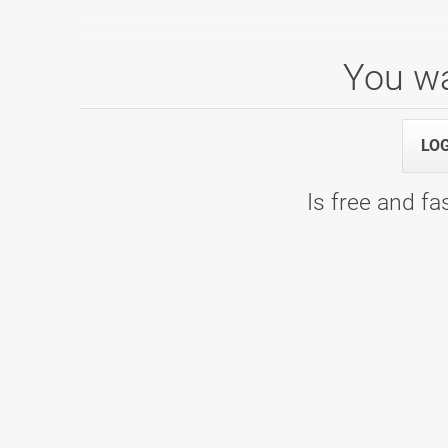
You wa
DP2 Moški 2025/2026
LO
07.03.2026 15:30
Polfinale/Finale - Bowling Center KL
07.03.2026 09:00
Kvalifikacije - Bowling Center KLUB 
Is free and fas
Masters Moški 2024/2025
31.05.2025 09:00
četrtfinale D - Bowling Centre Gladia