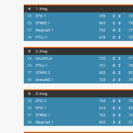
#
1. Krog
13
EPIC 1
759
2
:
0
73
15
STRIKE 1
865
2
:
0
79
17
MagmaX 1
732
0
:
2
77
19
PTUJ 1
678
0
:
2
73
#
2. Krog
13
GALAXIJA
732
0
:
2
77
15
PTUJ 1
701
0
:
2
78
17
STRIKE 2
852
0
:
2
92
19
ArenaNG 1
724
2
:
0
70
#
3. Krog
13
EPIC 2
744
0
:
2
76
15
EPIC 1
614
0
:
2
82
17
STRIKE 1
793
2
:
0
74
19
MagmaX 1
833
2
:
0
71