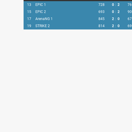
13
EPIC 1
728
0
:
2
76
15
EPIC 2
693
0
:
2
90
17
ArenaNG 1
845
2
:
0
67
19
STRIKE 2
814
2
:
0
69