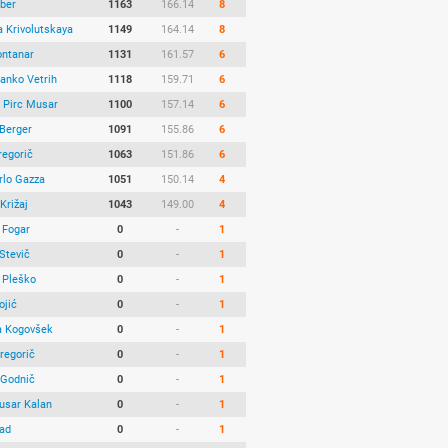
aber
1163
166.14
8
a Krivolutskaya
1149
164.14
8
ntanar
1131
161.57
6
Janko Vetrih
1118
159.71
6
 Pirc Musar
1100
157.14
6
Berger
1091
155.86
6
regorič
1063
151.86
6
rlo Gazza
1051
150.14
4
Križaj
1043
149.00
4
 Fogar
0
-
1
Stevič
0
-
1
Pleško
0
-
1
ojić
0
-
1
 Kogovšek
0
-
1
regorič
0
-
1
 Godnič
0
-
1
usar Kalan
0
-
1
lad
0
-
1