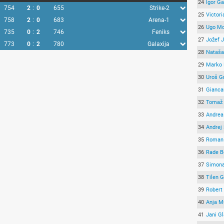
24
Igor G
754
2
:
0
655
Strike-2
25
Victori
758
2
:
0
683
Arena-1
26
Ugo Mo
735
0
:
2
746
Feniks
27
Jožef 
773
0
:
2
780
Galaxija
28
Nataša
29
Marko 
30
Uroš G
31
Gianca
32
Tomaž 
33
Andrea
34
Andrej 
35
Roman 
36
Rade B
37
Simona
38
Tilen G
39
Robert
40
Anja M
41
Jani G