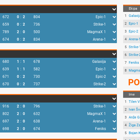
Ekipa
1
Galaxij
672
0
:
2
804
Epic-1
2
Epic-1
659
0
:
2
736
Strike-1
3
Epic-2
789
2
:
0
500
MagmaX 1
674
0
:
2
834
Arena-1
4
Arena-
5
Strike-
6
Strike-
680
1
:
1
678
Galaxija
7
Feniks
639
1
:
1
582
Epic-1
8
Magma
671
0
:
2
730
Epic-2
PO
670
0
:
2
737
Strike-2
Ime
1
Tilen 
916
2
:
0
796
Strike-1
2
Ivan Šv
802
2
:
0
632
MagmaX 1
3
Anže G
697
2
:
0
638
Arena-1
4
Žiga Za
698
2
:
0
674
Feniks
5
Bojan 