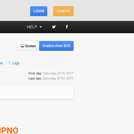
LOGIN
SIGN UP
HELP
Uradna stran BZS
Screen
me
/
1. Liga
First day:
Saturday, 07.01.2017
Last day:
Saturday, 07.01.2017
IPNO