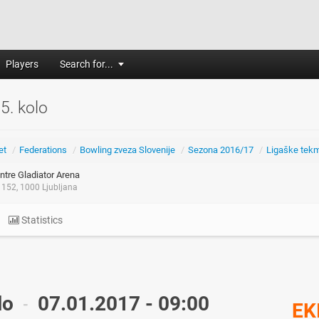
Players
Search for...
 5. kolo
et
/
Federations
/
Bowling zveza Slovenije
/
Sezona 2016/17
/
Ligaške tek
tre Gladiator Arena
 152, 1000 Ljubljana
Statistics
lo
07.01.2017 - 09:00
-
EK