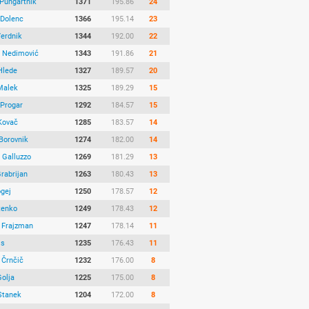
 Pungartnik
1371
195.86
24
 Dolenc
1366
195.14
23
Verdnik
1344
192.00
22
a Nedimović
1343
191.86
21
Hlede
1327
189.57
20
Malek
1325
189.29
15
 Progar
1292
184.57
15
Kovač
1285
183.57
14
Borovnik
1274
182.00
14
 Galluzzo
1269
181.29
13
rabrijan
1263
180.43
13
ogej
1250
178.57
12
tenko
1249
178.43
12
 Frajzman
1247
178.14
11
js
1235
176.43
11
 Črnčič
1232
176.00
8
Golja
1225
175.00
8
Stanek
1204
172.00
8