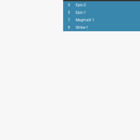
3
Epic-2
5
Epic-1
7
MagmaX 1
9
Strike-1