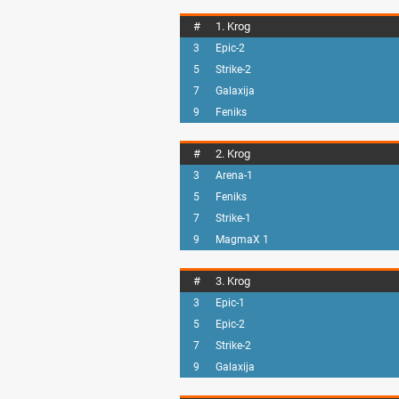
#
1. Krog
3
Epic-2
5
Strike-2
7
Galaxija
9
Feniks
#
2. Krog
3
Arena-1
5
Feniks
7
Strike-1
9
MagmaX 1
#
3. Krog
3
Epic-1
5
Epic-2
7
Strike-2
9
Galaxija