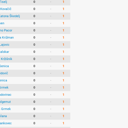
iselj
0
-
1
 Kovačič
0
-
1
Katona Škedelj
0
-
1
ven
0
-
1
mo Pacor
0
-
1
a Križman
0
-
1
Lajovic
0
-
1
Zalokar
0
-
1
 Kržišnik
0
-
1
Senica
0
-
1
idovič
0
-
1
enica
0
-
1
Grmek
0
-
1
adovinac
0
-
1
olgemut
0
-
1
a Grmek
0
-
1
Slana
0
-
1
Jankovec
0
-
1