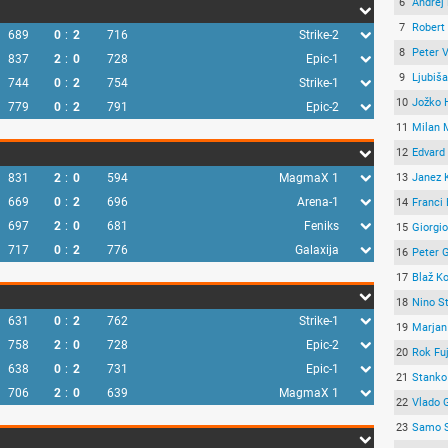
6
Andrej
7
Robert
689
0
:
2
716
Strike-2
8
Peter 
837
2
:
0
728
Epic-1
9
Ljubiš
744
0
:
2
754
Strike-1
10
Jožko 
779
0
:
2
791
Epic-2
11
Milan 
12
Edvard
831
2
:
0
594
MagmaX 1
13
Janez 
669
0
:
2
696
Arena-1
14
Franci 
697
2
:
0
681
Feniks
15
Giorgio
717
0
:
2
776
Galaxija
16
Peter G
17
Blaž K
18
Nino S
631
0
:
2
762
Strike-1
19
Marjan
758
2
:
0
728
Epic-2
20
Rok Fu
638
0
:
2
731
Epic-1
21
Stanko
706
2
:
0
639
MagmaX 1
22
Vlado 
23
Samo 