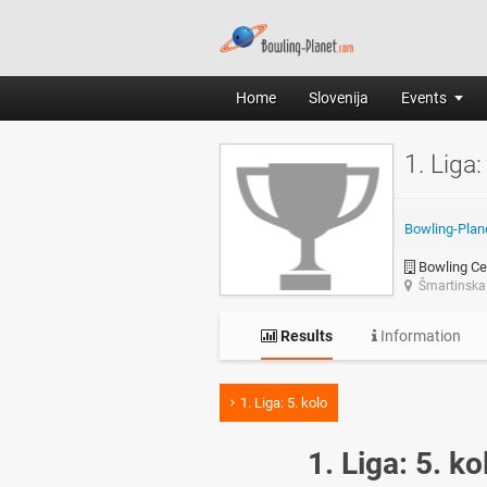
Home
Slovenija
Events
1. Liga:
Bowling-Plan
Bowling Cen
Šmartinska
Results
Information
1. Liga: 5. kolo
1. Liga: 5. ko