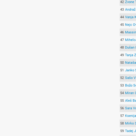
42
Zvone T
43
Andraž
44
Vanja 
45
Nejc O
46
Massi
47
Mihelc
48
Dušan 
49
Tanja 
50
Nataša
51
Janko 
52
Sašo V
53
Božo S
54
Miran 
55
Aleš B
56
Sara V
57
Ksenij
58
Mirko 
59
Tadej 