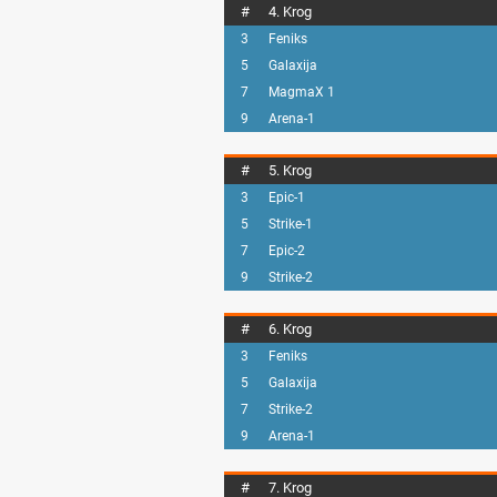
#
4. Krog
3
Feniks
5
Galaxija
7
MagmaX 1
9
Arena-1
#
5. Krog
3
Epic-1
5
Strike-1
7
Epic-2
9
Strike-2
#
6. Krog
3
Feniks
5
Galaxija
7
Strike-2
9
Arena-1
#
7. Krog