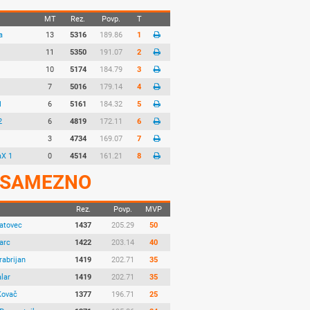
MT
Rez.
Povp.
T
a
13
5316
189.86
1
11
5350
191.07
2
10
5174
184.79
3
1
7
5016
179.14
4
1
6
5161
184.32
5
2
6
4819
172.11
6
3
4734
169.07
7
X 1
0
4514
161.21
8
SAMEZNO
Rez.
Povp.
MVP
Vatovec
1437
205.29
50
arc
1422
203.14
40
rabrijan
1419
202.71
35
lar
1419
202.71
35
Kovač
1377
196.71
25