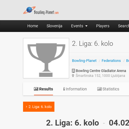
Home
Slovenija
Events
Players
Search
2. Liga: 6. kolo
Bowling-Planet
/
Federations
/
B
Bowling Centre Gladiator Arena
Šmartinska 152, 1000 Ljubljana
Results
Information
Statistics
2. Liga: 6. kolo
2. Liga: 6. kolo
04.02
-