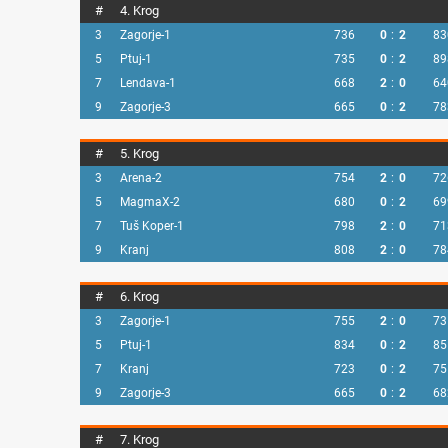
#
4. Krog
3
Zagorje-1
736
0
:
2
83
5
Ptuj-1
735
0
:
2
89
7
Lendava-1
668
2
:
0
64
9
Zagorje-3
665
0
:
2
78
#
5. Krog
3
Arena-2
754
2
:
0
72
5
MagmaX-2
680
0
:
2
69
7
Tuš Koper-1
798
2
:
0
71
9
Kranj
808
2
:
0
78
#
6. Krog
3
Zagorje-1
755
2
:
0
73
5
Ptuj-1
834
0
:
2
85
7
Kranj
723
0
:
2
75
9
Zagorje-3
665
0
:
2
68
#
7. Krog