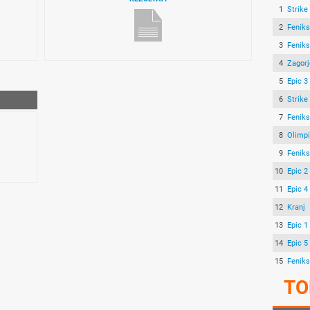
1
Strike
2
Feniks
3
Feniks
4
Zagorj
5
Epic 3
6
Strike
7
Feniks
8
Olimpi
9
Feniks
10
Epic 2
11
Epic 4
12
Kranj
13
Epic 1
14
Epic 5
15
Feniks
TO