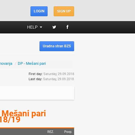
LOGIN
SIGN UP
HELP
Uradna stran BZS
movanja
/
DP - Mešani pari
First day:
Saturday, 29.09.2018
Last day:
Saturday, 29.09.2018
 Mešani pari
18/19
REZ.
Povp.