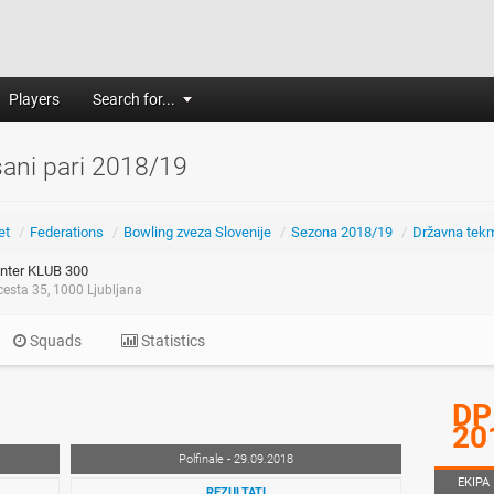
Players
Search for...
ani pari 2018/19
et
/
Federations
/
Bowling zveza Slovenije
/
Sezona 2018/19
/
Državna tek
nter KLUB 300
esta 35, 1000 Ljubljana
Squads
Statistics
DP
20
Polfinale - 29.09.2018
EKIPA
REZULTATI