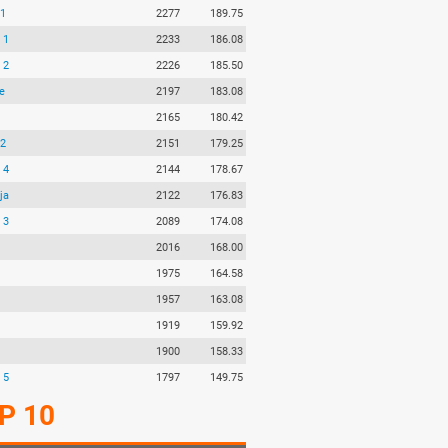
 1
2277
189.75
 1
2233
186.08
 2
2226
185.50
e
2197
183.08
2165
180.42
 2
2151
179.25
 4
2144
178.67
ja
2122
176.83
 3
2089
174.08
2016
168.00
1975
164.58
1957
163.08
1919
159.92
1900
158.33
 5
1797
149.75
P 10