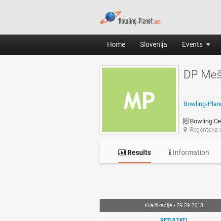
Home
Slovenija
Events
DP Meš
Bowling-Plan
Bowling Ce
Regentova c
Results
Information
Kvalifikacije - 29.09.2018
REZULTATI