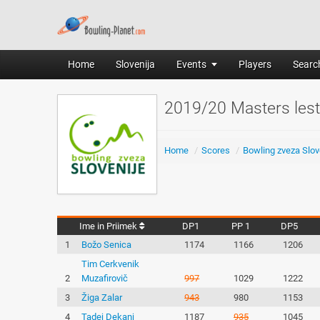
Home
Slovenija
Events
Players
Search
2019/20 Masters lest
Home
/
Scores
/
Bowling zveza Slov
Ime in Priimek
DP1
PP 1
DP5
1
Božo Senica
1174
1166
1206
Tim Cerkvenik
2
Muzafirovič
997
1029
1222
3
Žiga Zalar
943
980
1153
4
Tadej Dekanj
1187
935
1045