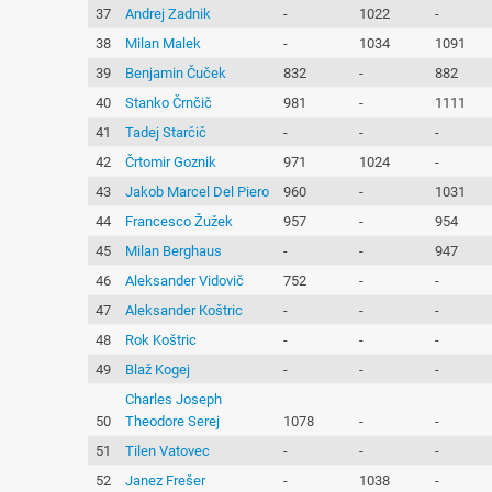
37
Andrej Zadnik
-
1022
-
38
Milan Malek
-
1034
1091
39
Benjamin Čuček
832
-
882
40
Stanko Črnčič
981
-
1111
41
Tadej Starčič
-
-
-
42
Črtomir Goznik
971
1024
-
43
Jakob Marcel Del Piero
960
-
1031
44
Francesco Žužek
957
-
954
45
Milan Berghaus
-
-
947
46
Aleksander Vidovič
752
-
-
47
Aleksander Koštric
-
-
-
48
Rok Koštric
-
-
-
49
Blaž Kogej
-
-
-
Charles Joseph
50
Theodore Serej
1078
-
-
51
Tilen Vatovec
-
-
-
52
Janez Frešer
-
1038
-