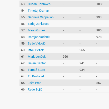
53
Dušan Dobravec
-
-
1008
54
Timotej Kramar
-
-
-
55
Gabriele Cappellani
-
-
993
56
Tadej Jankovec
-
-
-
57
Miran Grmek
-
-
980
58
Damjan Vodenik
-
-
978
59
Sašo Vidovič
-
-
-
60
Iztok Bezek
-
965
-
61
Mark Jenček
950
-
-
62
Dejan Gantar
-
941
-
63
Tomaž Stare
-
934
-
64
Tit Krafogel
-
-
-
65
Jože Prah
-
-
867
66
Rade Bojić
-
-
-