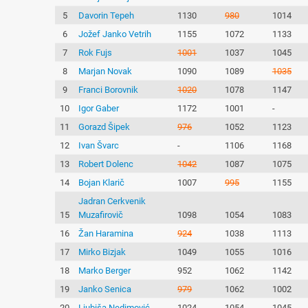
5
Davorin Tepeh
1130
980
1014
6
Jožef Janko Vetrih
1155
1072
1133
7
Rok Fujs
1001
1037
1045
8
Marjan Novak
1090
1089
1035
9
Franci Borovnik
1020
1078
1147
10
Igor Gaber
1172
1001
-
11
Gorazd Šipek
976
1052
1123
12
Ivan Švarc
-
1106
1168
13
Robert Dolenc
1042
1087
1075
14
Bojan Klarič
1007
995
1155
Jadran Cerkvenik
15
Muzafirovič
1098
1054
1083
16
Žan Haramina
924
1038
1113
17
Mirko Bizjak
1049
1055
1016
18
Marko Berger
952
1062
1142
19
Janko Senica
979
1062
1002
20
Ljubiša Nedimović
1024
1054
1045