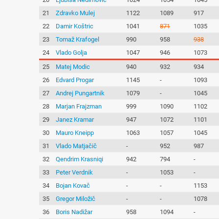
21
Zdravko Mulej
1122
1089
917
22
Damir Koštric
1041
871
1035
23
Tomaž Krafogel
990
958
938
24
Vlado Golja
1047
946
1073
25
Matej Modic
940
932
934
26
Edvard Progar
1145
-
1093
27
Andrej Pungartnik
1079
-
1045
28
Marjan Frajzman
999
1090
1102
29
Janez Kramar
947
1072
1101
30
Mauro Kneipp
1063
1057
1045
31
Vlado Matjačič
-
952
987
32
Qendrim Krasniqi
942
794
-
33
Peter Verdnik
-
1053
-
34
Bojan Kovač
-
-
1153
35
Gregor Miložič
-
-
1078
36
Boris Nadižar
958
1094
-