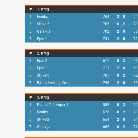
#
1. Krog
1
Feniks
764
2
:
0
64
3
Strike-2
705
0
:
2
73
5
Galaxija
702
2
:
0
68
7
Epic-1
741
2
:
0
72
#
2. Krog
1
Epic-2
611
0
:
2
66
3
Epic-1
711
2
:
0
68
5
Strike-1
707
0
:
2
72
7
PAL Inženiring Kranj
798
2
:
0
68
#
3. Krog
1
Planet Tuš Koper-1
589
0
:
2
79
3
Feniks
678
0
:
2
73
5
Strike-2
654
2
:
0
64
7
Galaxija
665
0
:
2
71