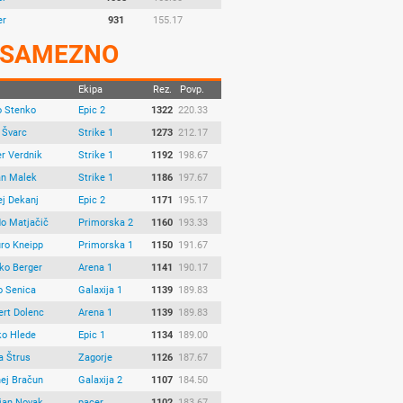
er
931
155.17
SAMEZNO
Ekipa
Rez.
Povp.
o Stenko
Epic 2
1322
220.33
 Švarc
Strike 1
1273
212.17
r Verdnik
Strike 1
1192
198.67
an Malek
Strike 1
1186
197.67
ej Dekanj
Epic 2
1171
195.17
do Matjačič
Primorska 2
1160
193.33
ro Kneipp
Primorska 1
1150
191.67
ko Berger
Arena 1
1141
190.17
o Senica
Galaxija 1
1139
189.83
ert Dolenc
Arena 1
1139
189.83
ko Hlede
Epic 1
1134
189.00
a Štrus
Zagorje
1126
187.67
nej Bračun
Galaxija 2
1107
184.50
jan Novak
pacer
1102
183.67