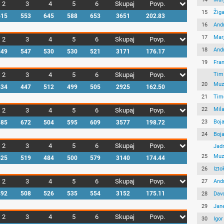
2
3
4
5
6
Skupaj
Povp.
15
Žiga
615
553
645
588
653
3651
202.83
16
Andr
17
Mar
2
3
4
5
6
Skupaj
Povp.
18
And
549
547
530
530
521
3171
176.17
19
Fran
2
3
4
5
6
Skupaj
Povp.
Tim
20
Muza
434
447
512
499
505
2925
162.50
21
Tim
22
Mil
2
3
4
5
6
Skupaj
Povp.
23
Boj
585
672
504
595
609
3577
198.72
24
Boja
2
3
4
5
6
Skupaj
Povp.
Jad
25
Muza
525
519
484
500
579
3140
174.44
26
Izto
2
3
4
5
6
Skupaj
Povp.
27
And
492
508
526
535
554
3152
175.11
28
Dav
29
Jan
2
3
4
5
6
Skupaj
Povp.
30
Igor