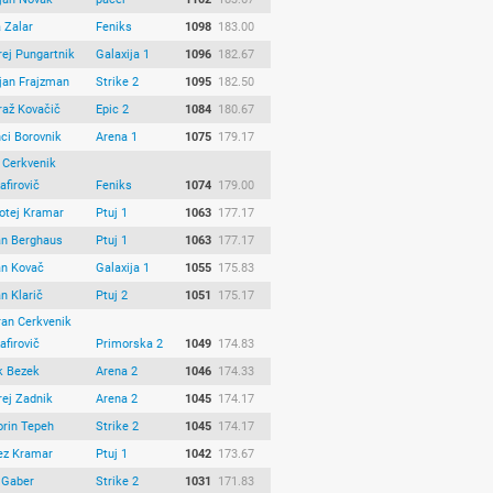
 Zalar
Feniks
1098
183.00
ej Pungartnik
Galaxija 1
1096
182.67
jan Frajzman
Strike 2
1095
182.50
raž Kovačič
Epic 2
1084
180.67
ci Borovnik
Arena 1
1075
179.17
 Cerkvenik
firovič
Feniks
1074
179.00
otej Kramar
Ptuj 1
1063
177.17
an Berghaus
Ptuj 1
1063
177.17
an Kovač
Galaxija 1
1055
175.83
n Klarič
Ptuj 2
1051
175.17
ran Cerkvenik
firovič
Primorska 2
1049
174.83
k Bezek
Arena 2
1046
174.33
rej Zadnik
Arena 2
1045
174.17
orin Tepeh
Strike 2
1045
174.17
ez Kramar
Ptuj 1
1042
173.67
 Gaber
Strike 2
1031
171.83