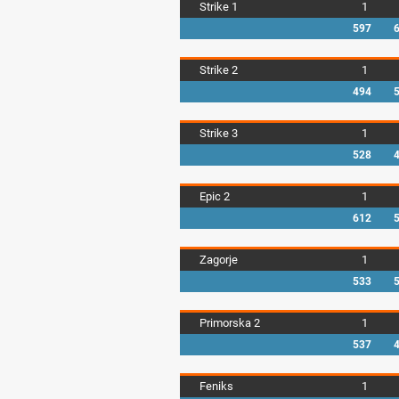
Strike 1
1
597
Strike 2
1
494
Strike 3
1
528
Epic 2
1
612
Zagorje
1
533
Primorska 2
1
537
Feniks
1