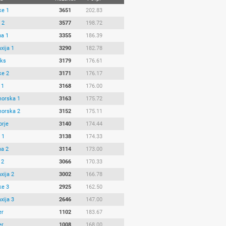
ke 1
3651
202.83
 2
3577
198.72
na 1
3355
186.39
xija 1
3290
182.78
iks
3179
176.61
ke 2
3171
176.17
 1
3168
176.00
morska 1
3163
175.72
morska 2
3152
175.11
orje
3140
174.44
 1
3138
174.33
na 2
3114
173.00
 2
3066
170.33
xija 2
3002
166.78
ke 3
2925
162.50
xija 3
2646
147.00
er
1102
183.67
er
1008
168.00