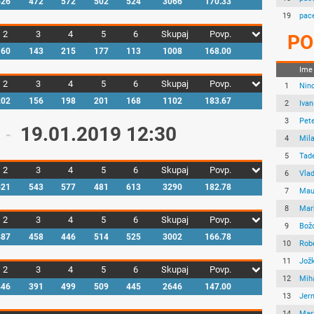
526
472
572
502
524
3066
170.33
19
pac
2
3
4
5
6
Skupaj
Povp.
PO
160
143
215
177
113
1008
168.00
Ime
2
3
4
5
6
Skupaj
Povp.
1
Nin
202
156
198
201
168
1102
183.67
2
Ivan
3
Pete
19.01.2019 12:30
-
4
Mil
5
Tad
2
3
4
5
6
Skupaj
Povp.
6
Vla
521
543
577
481
613
3290
182.78
7
Mau
8
Mar
2
3
4
5
6
Skupaj
Povp.
9
Bož
487
458
446
514
525
3002
166.78
10
Rob
11
Jož
2
3
4
5
6
Skupaj
Povp.
12
Mih
446
391
499
509
445
2646
147.00
13
Jer
14
Mar