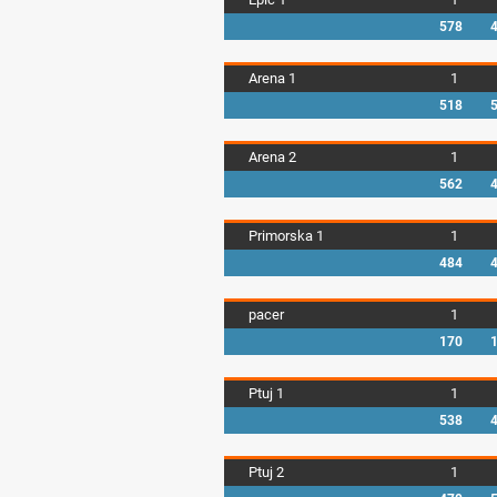
578
Arena 1
1
518
Arena 2
1
562
Primorska 1
1
484
pacer
1
170
Ptuj 1
1
538
Ptuj 2
1