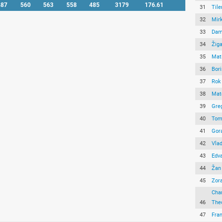
487
560
563
558
485
3179
176.61
31
Tile
32
Mirk
33
Dam
34
Žiga
35
Mat
36
Bori
37
Rok
38
Mat
39
Greg
40
Tom
41
Gora
42
Vlad
43
Edv
44
Žan
45
Zor
Cha
46
The
47
Fra