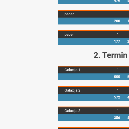
470
pacer
1
200
pacer
1
177
2. Termin
Galaxija 1
1
555
Galaxija 2
1
572
Galaxija 3
1
356