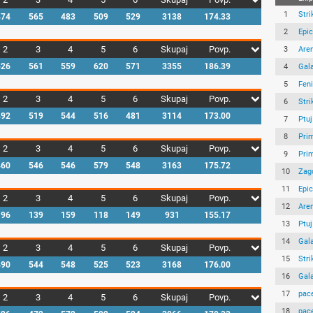
1
Stri
474
565
483
509
529
3138
174.33
2
Epic
2
3
4
5
6
Skupaj
Povp.
3
Are
526
561
559
620
571
3355
186.39
4
Gala
5
Fen
2
3
4
5
6
Skupaj
Povp.
6
Stri
492
519
544
516
481
3114
173.00
7
Ptuj
8
Pri
2
3
4
5
6
Skupaj
Povp.
9
Pri
460
546
546
579
548
3163
175.72
10
Zag
11
Epic
2
3
4
5
6
Skupaj
Povp.
12
Are
196
139
159
118
149
931
155.17
13
Ptuj
14
Gala
2
3
4
5
6
Skupaj
Povp.
15
Stri
490
544
548
525
523
3168
176.00
16
Gala
17
pac
2
3
4
5
6
Skupaj
Povp.
18
pac