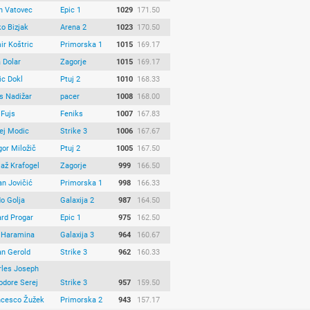
n Vatovec
Epic 1
1029
171.50
o Bizjak
Arena 2
1023
170.50
ir Koštric
Primorska 1
1015
169.17
 Dolar
Zagorje
1015
169.17
ic Dokl
Ptuj 2
1010
168.33
s Nadižar
pacer
1008
168.00
 Fujs
Feniks
1007
167.83
ej Modic
Strike 3
1006
167.67
or Miložič
Ptuj 2
1005
167.50
až Krafogel
Zagorje
999
166.50
n Jovičić
Primorska 1
998
166.33
o Golja
Galaxija 2
987
164.50
ard Progar
Epic 1
975
162.50
 Haramina
Galaxija 3
964
160.67
an Gerold
Strike 3
962
160.33
rles Joseph
odore Serej
Strike 3
957
159.50
ncesco Žužek
Primorska 2
943
157.17