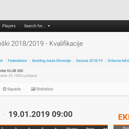
Players
Search for...
ki 2018/2019 - Kvalifikacije
et
/
Federations
/
Bowling zveza Slovenije
/
Sezona 2018/19
/
Državna tek
nter KLUB 300
esta 35, 1000 Ljubljana
Squads
Statistics
19.01.2019 09:00
-
EK
Eki
2
3
4
5
6
Skupaj
Povp.