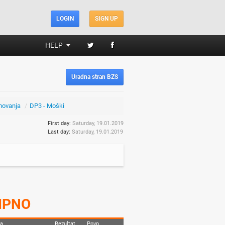
LOGIN
SIGN UP
HELP
Uradna stran BZS
movanja
/
DP3 - Moški
First day:
Saturday, 19.01.2019
Last day:
Saturday, 19.01.2019
IPNO
pa
Rezultat
Povp.