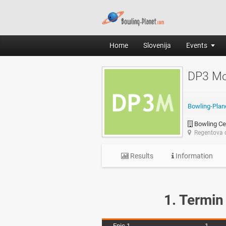
Home
Slovenija
Events
DP3 Moš
Bowling-Plan
Bowling Ce
Regentova c
Results
Information
1. Termin
Epic 1
1