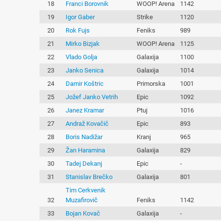
18
Franci Borovnik
WOOP! Arena
1142
19
Igor Gaber
Strike
1120
20
Rok Fujs
Feniks
989
21
Mirko Bizjak
WOOP! Arena
1125
22
Vlado Golja
Galaxija
1100
23
Janko Senica
Galaxija
1014
24
Damir Koštric
Primorska
1001
25
Jožef Janko Vetrih
Epic
1092
26
Janez Kramar
Ptuj
1016
27
Andraž Kovačič
Epic
893
28
Boris Nadižar
Kranj
965
29
Žan Haramina
Galaxija
829
30
Tadej Dekanj
Epic
-
31
Stanislav Brečko
Galaxija
801
Tim Cerkvenik
32
Muzafirovič
Feniks
1142
33
Bojan Kovač
Galaxija
-