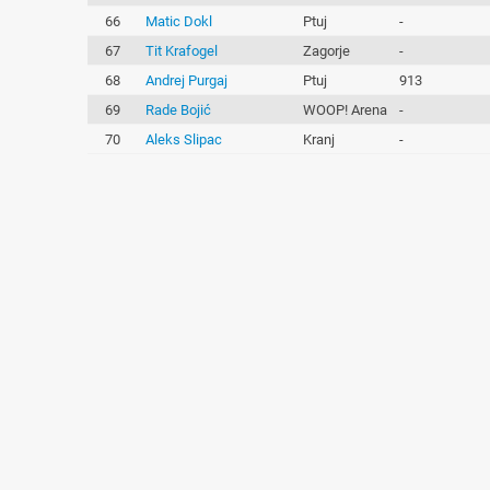
66
Matic Dokl
Ptuj
-
67
Tit Krafogel
Zagorje
-
68
Andrej Purgaj
Ptuj
913
69
Rade Bojić
WOOP! Arena
-
70
Aleks Slipac
Kranj
-