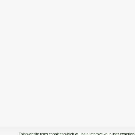
This website uses coookies which will help improve your user experience