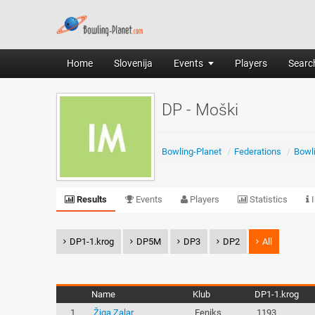
Home
Slovenija
Events
Players
Search
DP - Moški
Bowling-Planet
/
Federations
/
Bowli
Results
Events
Players
Statistics
I
DP1-1.krog
DP5M
DP3
DP2
All
Name
Klub
DP1-1.krog
1
Žiga Zalar
Feniks
1193