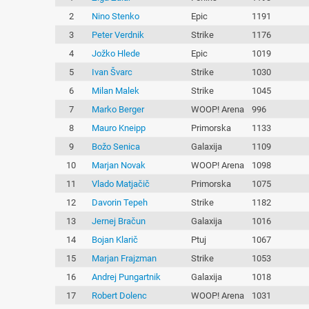
2
Nino Stenko
Epic
1191
3
Peter Verdnik
Strike
1176
4
Jožko Hlede
Epic
1019
5
Ivan Švarc
Strike
1030
6
Milan Malek
Strike
1045
7
Marko Berger
WOOP! Arena
996
8
Mauro Kneipp
Primorska
1133
9
Božo Senica
Galaxija
1109
10
Marjan Novak
WOOP! Arena
1098
11
Vlado Matjačič
Primorska
1075
12
Davorin Tepeh
Strike
1182
13
Jernej Bračun
Galaxija
1016
14
Bojan Klarič
Ptuj
1067
15
Marjan Frajzman
Strike
1053
16
Andrej Pungartnik
Galaxija
1018
17
Robert Dolenc
WOOP! Arena
1031