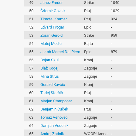
49
Janez Frešer
Strike
1040
50
Črtomir Goznik
Ptuj
1029
51
Timotej Kramar
Ptuj
924
52
Edvard Progar
Epic
-
53
Zoran Gerold
Strike
959
54
Matej Modic
Bajta
-
55
Jakob Marcel Del Piero
Epic
879
56
Bojan Škulj
Kranj
-
57
Blaž Kogej
Zagorje
-
58
Miha Štrus
Zagorje
-
59
Gorazd Kavčič
Kranj
-
60
Tadej Starčič
Ptuj
-
61
Marjan Štampohar
Kranj
-
62
Benjamin Čuček
Ptuj
-
63
Tomaž Vehovec
Zagorje
-
64
Damjan Vodenik
Zagorje
-
65
Andrej Zadnik
WOOP! Arena
-