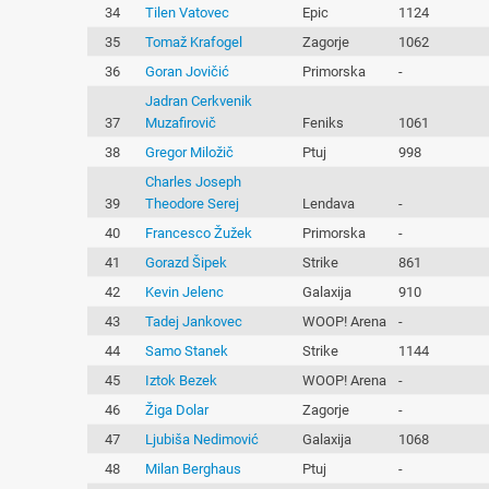
34
Tilen Vatovec
Epic
1124
35
Tomaž Krafogel
Zagorje
1062
36
Goran Jovičić
Primorska
-
Jadran Cerkvenik
37
Muzafirovič
Feniks
1061
38
Gregor Miložič
Ptuj
998
Charles Joseph
39
Theodore Serej
Lendava
-
40
Francesco Žužek
Primorska
-
41
Gorazd Šipek
Strike
861
42
Kevin Jelenc
Galaxija
910
43
Tadej Jankovec
WOOP! Arena
-
44
Samo Stanek
Strike
1144
45
Iztok Bezek
WOOP! Arena
-
46
Žiga Dolar
Zagorje
-
47
Ljubiša Nedimović
Galaxija
1068
48
Milan Berghaus
Ptuj
-